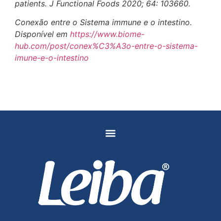
patients. J Functional Foods 2020; 64: 103660.
Conexão entre o Sistema immune e o intestino.
Disponível em
https://www.biome-
hub.com/post/conex%C3%A3o-entre-o-sistema-
imune-e-o-intestino